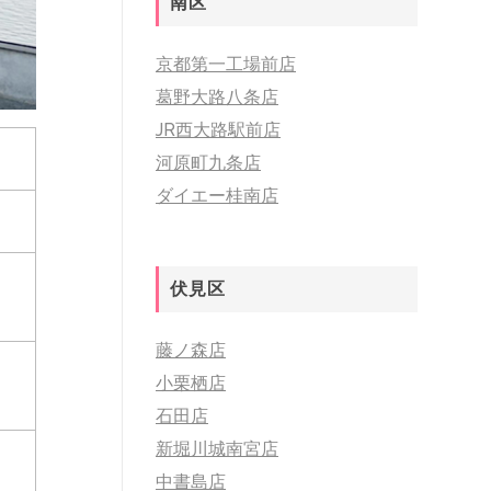
南区
京都第一工場前店
葛野大路八条店
JR西大路駅前店
河原町九条店
ダイエー桂南店
伏見区
藤ノ森店
小栗栖店
石田店
新堀川城南宮店
中書島店