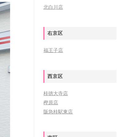
北白川店
右京区
福王子店
西京区
桂徳大寺店
樫原店
阪急桂駅東店