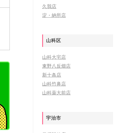
久我店
淀・納所店
山科区
山科大宅店
東野八反畑店
新十条店
山科竹鼻店
山科薬大前店
宇治市